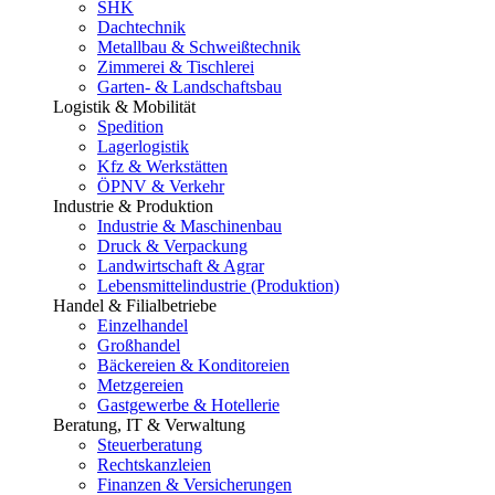
SHK
Dachtechnik
Metallbau & Schweißtechnik
Zimmerei & Tischlerei
Garten- & Landschaftsbau
Logistik & Mobilität
Spedition
Lagerlogistik
Kfz & Werkstätten
ÖPNV & Verkehr
Industrie & Produktion
Industrie & Maschinenbau
Druck & Verpackung
Landwirtschaft & Agrar
Lebensmittelindustrie (Produktion)
Handel & Filialbetriebe
Einzelhandel
Großhandel
Bäckereien & Konditoreien
Metzgereien
Gastgewerbe & Hotellerie
Beratung, IT & Verwaltung
Steuerberatung
Rechtskanzleien
Finanzen & Versicherungen